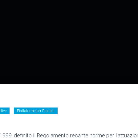
ttive
Piattaforme per Disabili
1999, definito il Regolamento recante norme per l’attuazion