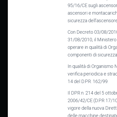
95/16/CE sugli ascensori
ascensori e montacarichi, 
sicurezza dell’ascensore
Con Decreto 03/08/2010, 
31/08/2010, il Ministero
operare in qualità di Org
componenti di sicurezza 
In qualità di Organismo 
verifica periodica e stra
14 del D.P.R. 162/99.
Il DPR n. 214 del 5 ottob
2006/42/CE (D.P.R 17/10) 
vigore della nuova Diret
delle macchine destinate