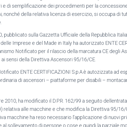
 e di semplificazione dei procedimenti per la concessione 
nonché della relativa licenza di esercizio, si occupa di tutti
.
pubblicato sulla Gazzetta Ufficiale della Repubblica Italia
 delle Imprese e del Made in Italy ha autorizzato ENTE CE
anismo Notificato per il rilascio della marcatura CE degli A
ai sensi della Direttiva Ascensori 95/16/CE.
Notificato ENTE CERTIFICAZIONI S.p.A.è autozizzata ad esple
ordinaria di ascensori – piattaforme per disabili – montacaric
re 2010, ha modificato il D.P.R. 162/99 a seguito dellentrata 
relativa alle macchine e che modifica la Direttiva 95/16/CE.
tiva macchine ha reso necessario l’applicazione di nuovi pri
 al sollevamento di persone o cose e quindi la parziale mod