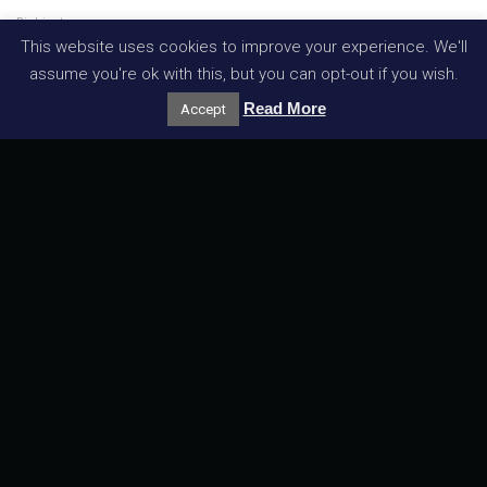
Richiesta
This website uses cookies to improve your experience. We'll
assume you're ok with this, but you can opt-out if you wish.
Read More
Accept
Acconsento alla Vostra
Informativa sulla Privacy
*
Copyright ©2018
ENTE CERTIFICAZIONI S.p.A.
– P. Iva
IT10811841005. Tutti i diritti riservati.