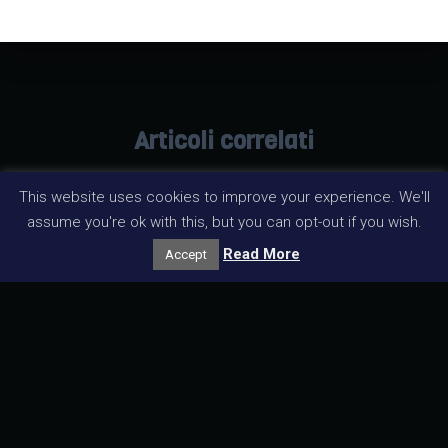
Articoli correlati
This website uses cookies to improve your experience. We'll
assume you're ok with this, but you can opt-out if you wish.
Read More
Accept
EVENTI
ARAI 2026 – Seminario di Aggiornamento
per Amministratori e Revisori Condominiali
Il 30 maggio 2026, presso il Circolo Ufficiali Unificato di
Palermo, si è svolto il Seminario di Aggiornamento
organizzato da ARAI – Associazione Nazionale
Amministratori e Revisori Condominiali, valido ai fini della