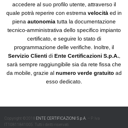
accedere al suo profilo utente, attraverso il
quale potrà reperire con estrema
velocità
ed in
piena
autonomia
tutta la documentazione
tecnico-amministrativa dello specifico impianto
certificato, e seguire lo stato di
programmazione delle verifiche. Inoltre, il
Servizio Clienti
di
Ente Certificazioni S.p.A.
,
sarà sempre raggiungibile sia da rete fissa che
da mobile, grazie al
numero verde gratuito
ad
esso dedicato.
Copyright ©2018
ENTE CERTIFICAZIONI S.p.A.
– P. Iva
IT10811841005. Tutti i diritti riservati.