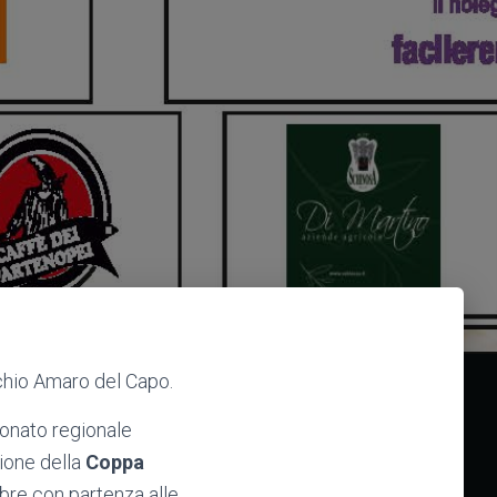
cchio Amaro del Capo.
pionato regionale
zione della
Coppa
bre con partenza alle