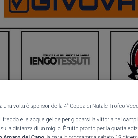
ra una volta è sponsor della 4° Coppa di Natale Trofeo Ve
 il freddo e le acque gelide per giocarsi la vittoria nel cam
 sulla distanza di un miglio. È tutto pronto per la quarta edi
o Amaro del Capo
, la gara in programma sabato 18 dicem