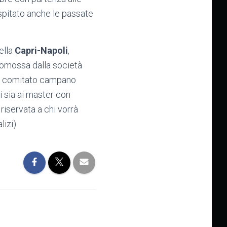
spitato anche le passate
ella
Capri-Napoli
,
romossa dalla società
el comitato campano
i sia ai master con
 riservata a chi vorrà
lizi)