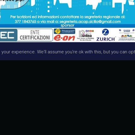
tner Ufficiale per l’Associazione Condominiali Amministrator
our experience. We'll assume you're ok with this, but you can opt-
o professionale per Amministratori di Condominio presso l
ella Città di Palermo Sabato 08 Febbraio alle ore 09:00.