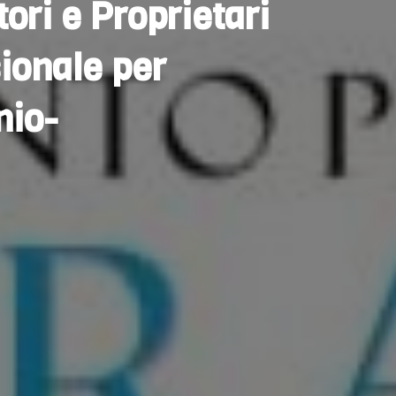
ri e Proprietari
ionale per
nio-