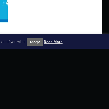
i e Proprietari , evento
out if you wish.
Read More
Accept
o Studios – Servizi e